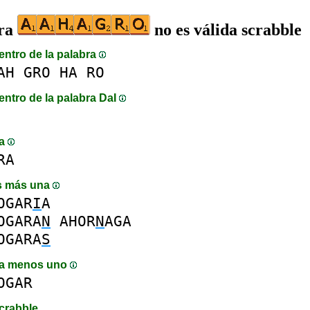
bra
no es válida scrabble
entro de la palabra
AH
GRO
HA
RO
entro de la palabra DaI
ma
RA
s más una
OGAR
I
A
OGARA
N
AHOR
N
AGA
OGARA
S
a menos uno
OGAR
crabble