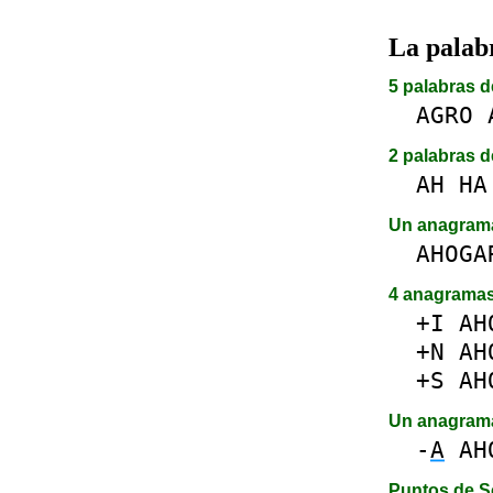
La pala
5 palabras d
AGRO
2 palabras d
AH
HA
Un anagra
AHOGA
4 anagrama
+I
AH
+N
AH
+S
AH
Un anagram
-
A
AH
Puntos de S