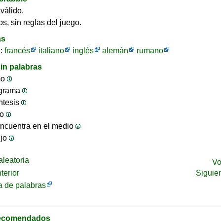
válido.
s, sin reglas del juego.
as
a:
francés
italiano
inglés
alemán
rumano
in palabras
mo
ograma
ntesis
jo
ncuentra en el medio
ijo
leatoria
Vo
terior
Siguie
 de palabras
recomendados