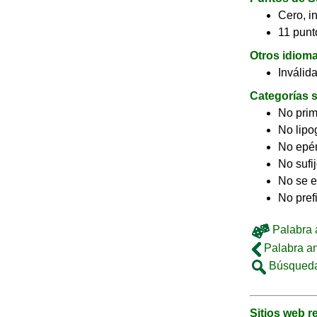
Cero, in
11 punto
Otros idiom
Inválid
Categorías s
No pri
No lip
No epé
No sufi
No se e
No pref
Palabra a
Palabra an
Búsqueda
Sitios web 