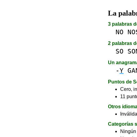
La pala
3 palabras d
NO
NO
2 palabras d
SO
SO
Un anagram
-
Y
GA
Puntos de S
Cero, in
11 punto
Otros idiom
Inválid
Categorías s
Ningún