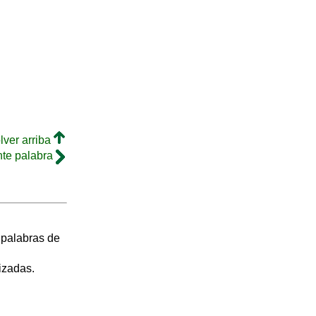
lver arriba
nte palabra
s palabras de
izadas.