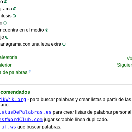
mo
ograma
ntesis
jo
ncuentra en el medio
ijo
anagrama con una letra extra
leatoria
Vo
terior
Siguie
 de palabras
recomendados
ikWik.org
- para buscar palabras y crear listas a partir de la
ario.
istasDePalabras.es
para crear listas de palabras personal
estWordClub.com
jugar scrabble línea duplicado.
raf.ws
que buscar palabras.