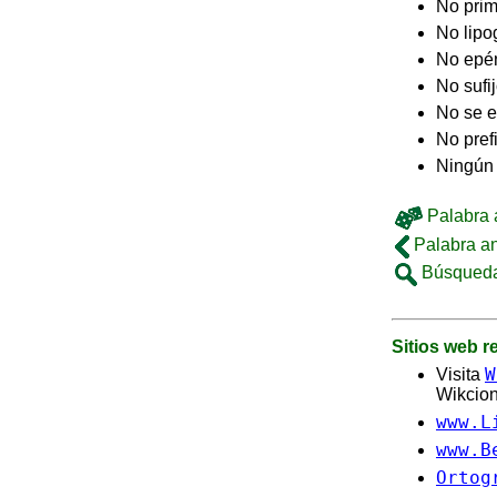
No pri
No lip
No epé
No sufi
No se e
No pref
Ningún 
Palabra a
Palabra an
Búsqueda
Sitios web 
W
Visita
Wikcion
www.L
www.B
Ortog