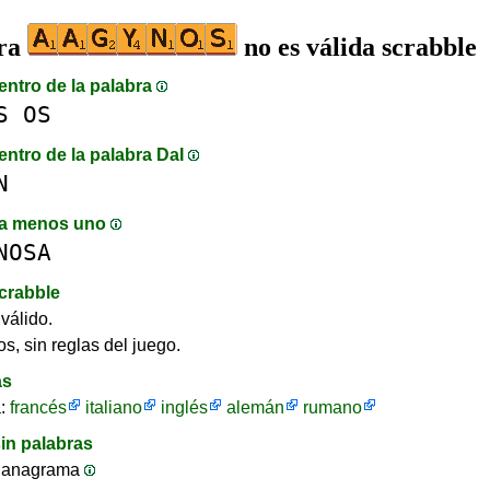
bra
no es válida scrabble
entro de la palabra
S
OS
entro de la palabra DaI
N
a menos uno
NOSA
crabble
válido.
s, sin reglas del juego.
as
a:
francés
italiano
inglés
alemán
rumano
in palabras
 anagrama