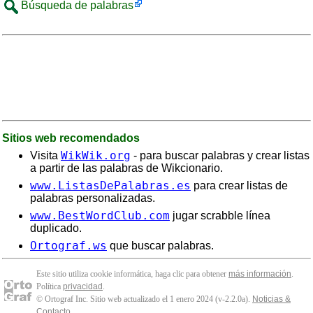
Búsqueda de palabras
Sitios web recomendados
WikWik.org
Visita
- para buscar palabras y crear listas
a partir de las palabras de Wikcionario.
www.ListasDePalabras.es
para crear listas de
palabras personalizadas.
www.BestWordClub.com
jugar scrabble línea
duplicado.
Ortograf.ws
que buscar palabras.
Este sitio utiliza cookie informática, haga clic para obtener
más información
.
Política
privacidad
.
© Ortograf Inc. Sitio web actualizado el 1 enero 2024 (v-2.2.0
a
).
Noticias &
Contacto
.