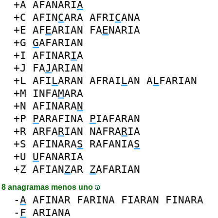
+A
AFANARI
A
+C
AFIN
C
ARA
AFRI
C
ANA
+E
AF
E
ARIAN
FA
E
NARIA
+G
G
AFARIAN
+I
AFINAR
I
A
+J
FA
J
ARIAN
+L
AFI
L
ARAN
AFRAI
L
AN
A
L
FARIAN
+M
INFA
M
ARA
+N
AFINARA
N
+P
P
ARAFINA
P
IAFARAN
+R
ARFA
R
IAN
NAFRA
R
IA
+S
AFINARA
S
RAFANIA
S
+U
U
FANARIA
+Z
AFIAN
Z
AR
Z
AFARIAN
8 anagramas menos uno
-
A
AFINAR
FARINA
FIARAN
FINARA
-
F
ARIANA