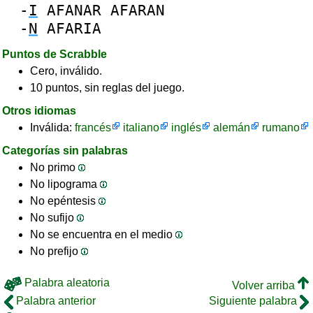
-
I
AFANAR
AFARAN
-
N
AFARIA
Puntos de Scrabble
Cero, inválido.
10 puntos, sin reglas del juego.
Otros idiomas
Inválida:
francés
italiano
inglés
alemán
rumano
Categorías sin palabras
No primo
No lipograma
No epéntesis
No sufijo
No se encuentra en el medio
No prefijo
Palabra aleatoria
Volver arriba
Palabra anterior
Siguiente palabra