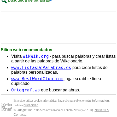
Búsqueda de palabras
Sitios web recomendados
WikWik.org
Visita
- para buscar palabras y crear listas
a partir de las palabras de Wikcionario.
www.ListasDePalabras.es
para crear listas de
palabras personalizadas.
www.BestWordClub.com
jugar scrabble línea
duplicado.
Ortograf.ws
que buscar palabras.
Este sitio utiliza cookie informática, haga clic para obtener
más información
.
Política
privacidad
.
© Ortograf Inc. Sitio web actualizado el 1 enero 2024 (v-2.2.0
b
).
Noticias &
Contacto
.